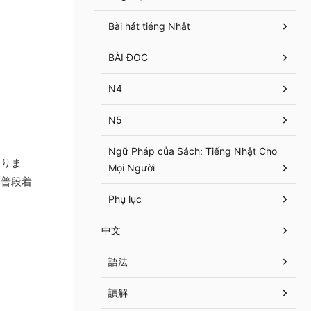
Bài hát tiéng Nhât
BÀI ĐỌC
N4
N5
Ngữ Pháp của Sách: Tiếng Nhật Cho
ありま
Mọi Người
は普段着
Phụ lục
中文
語法
讀解