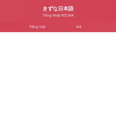
きずな日本語
Tiếng Nhật KIZUNA
Tiếng Việt
N4