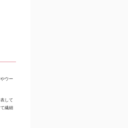
絹やウー
を表して
って繊細