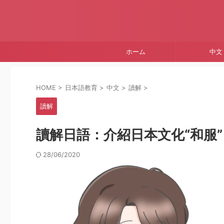
ホーム
中文
HOME
>
日本語教育
>
中文
>
讀解
>
讀解
讀解日語：介紹日本文化“和服”
28/06/2020