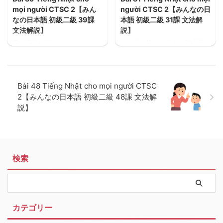
mọi người CTSC 2【みん
người CTSC 2【みんなの日
なの日本語 初級二級 39課
本語 初級二級 31課 文法解
文法解説】
説】
雨で学校が休みになったこと
この本が終わっても、日本語
がありますか。家族や友達に
の勉強を続けますか。今度の
会えなくて、寂しいとき、ど
日曜日は何をしますか。32課
うしますか。Bạn đã bao giờ
はいつ勉強するつもりです
có những ngày nghỉ học vì
か。明日はなにか予定があり
Bài 48 Tiếng Nhật cho mọi người CTSC
mưa? Bạn làm thể nào đối
ますか。Sau khi học xong
2【みんなの日本語 初級二級 48課 文法解
phó cô đơn vì nhớ gia đình
quyển sách này Em dự định
説】
hoặc bạn bè.
sẽ tiếp tọc học tiếng Nhật
không? Chủ nhật này em có
dự định gì? Khi nào em dự
định sẽ học bài 32? Ngày mai
em có dự định gì không?
検索
カテゴリー