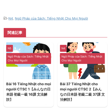
-
N4
,
Ngữ Pháp của Sách: Tiếng Nhật Cho Mọi Người
関連記事
N5
N4
Ngữ Pháp của Sách: Tiếng Nhật
Ngữ Pháp của Sách: Tiếng Nhật
Cho Mọi Người
Cho Mọi Người
2019/7/15
2019/6/25
Bài 16 Tiếng Nhật cho mọi
Bài 37 Tiếng Nhật cho
người CTSC 1【みんなの日
mọi người CTSC 2【みん
本語 初級一級 16課 文法解
なの日本語 初級二級 37課 文
説】
法解説】
朝起きて何をしますか。昨日
Hãy xem cách sử dụng các
晩御飯を食べてから何をしま
Động từ bị động của Nhật