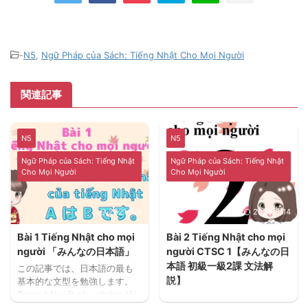
-
N5
,
Ngữ Pháp của Sách: Tiếng Nhật Cho Mọi Người
関連記事
N5
N5
Ngữ Pháp của Sách: Tiếng Nhật
Ngữ Pháp của Sách: Tiếng Nhật
Cho Mọi Người
Cho Mọi Người
2021/6/4
2020/6/14
Bài 1 Tiếng Nhật cho mọi
Bài 2 Tiếng Nhật cho mọi
người 「みんなの日本語」
người CTSC 1【みんなの日
本語 初級一級2課 文法解
この記事では、日本語の最も
説】
基本的な文型を勉強します。
Trong bài viết này, chúng tôi
Trong bài học này chúng ta
hãy xem xét cứu các mẫu câu