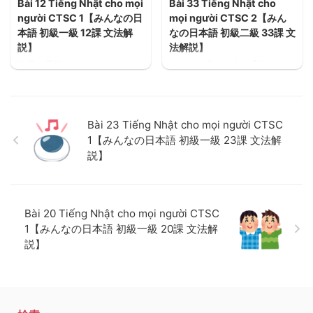
Bài 12 Tiếng Nhật cho mọi
Bài 33 Tiếng Nhật cho
Nếu bạn cảm thấy. Bạn nói gì
khi bạn cảm thấy ốm ở nơi
người CTSC 1【みんなの日
mọi người CTSC 2【みん
làm việc hoặc ở trường và
本語 初級一級 12課 文法解
なの日本語 初級二級 33課 文
muốn về sớm?
説】
法解説】
昨日の天気はどうでしたか。
あそこに書いてある字は、な
先週は忙しかったですか。ベ
んと呼びますか。禁煙はどう
トナムと日本とどちらが人が
いう意味ですか。Những chữ
多いですか。1年でいつが一番
cái được viết ở đó là gì? 禁煙
好きですか。一ヶ月に何回く
(Hút thuốc) có nghĩa là gì?
Bài 23 Tiếng Nhật cho mọi người CTSC
らい映画を見ますか。Thời tiết
1【みんなの日本語 初級一級 23課 文法解
hôm qua thế nào? Tuần trước
説】
anh có bận không? Việt Nam
và Nhật bản người nước nào
nhiều hơn? Anh thích nhất
mùa nào trong một năm ?
Anh xem phim mấy lần một
Bài 20 Tiếng Nhật cho mọi người CTSC
tháng?
1【みんなの日本語 初級一級 20課 文法解
説】