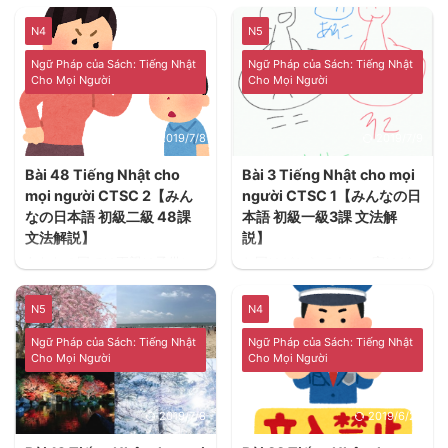
sẽ tìm hiểu về đại từ chỉ định
cơ bản nhất của tiếng Nhật.
trong tiếng Nhật，これ、そ
N4
N5
れ、あれ、この、その、あ
の。
Ngữ Pháp của Sách: Tiếng Nhật
Ngữ Pháp của Sách: Tiếng Nhật
Cho Mọi Người
Cho Mọi Người
2019/7/8
2019/7/9
Bài 48 Tiếng Nhật cho
Bài 3 Tiếng Nhật cho mọi
mọi người CTSC 2【みん
người CTSC 1【みんなの日
なの日本語 初級二級 48課
本語 初級一級3課 文法解
文法解説】
説】
あなたの国では両親は子供に
お国はどちらですか。家はど
どんな手伝いをさせますか。
ちらですか。あなたの時計は
あなたの子供にどんなことを
どこの時計ですか。あなたの
N5
N4
習わせたいですか。会社や学
時計は日本のですか。あなた
校で気分が悪くなって、早く
の時計はいくらですか。 Quê
Ngữ Pháp của Sách: Tiếng Nhật
Ngữ Pháp của Sách: Tiếng Nhật
帰りたいとき、なんといいま
bạn ở đâu? Nhà bạn ở đâu?
Cho Mọi Người
Cho Mọi Người
すか。Trong nước bạn, cha
Đồng hò bạn là thương hiệu
mệ thường làm cho con bé
gì? Đồng hò bạn là được sản
làm việc nhà? Bạn muốn cho
xuất ở Nhật bản phải không?
2019/7/8
2019/6/25
con trẻ học được bài học?
Đồng hò bạn bao nhiêu tiền?