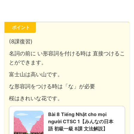
ポイント
(8課復習)
名詞の前に い形容詞を付ける時は 直接つけるこ
とができます。
富士山は高い山です。
な形容詞をつける時は「な」が必要
桜はきれいな花です。
Bài 8 Tiếng Nhật cho mọi
người CTSC 1【みんなの日本
語 初級一級 8課 文法解説】