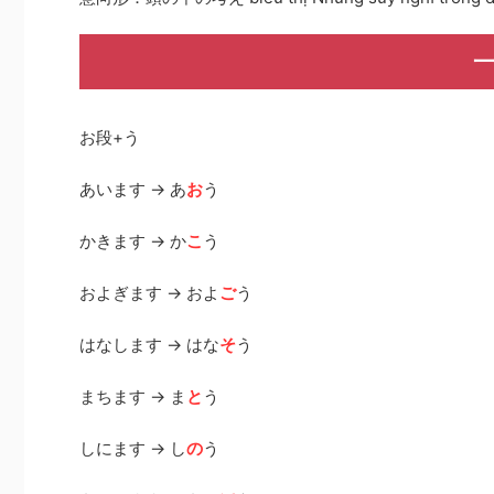
一
お段+う
あいます → あ
お
う
かきます → か
こ
う
およぎます → およ
ご
う
はなします → はな
そ
う
まちます → ま
と
う
しにます → し
の
う