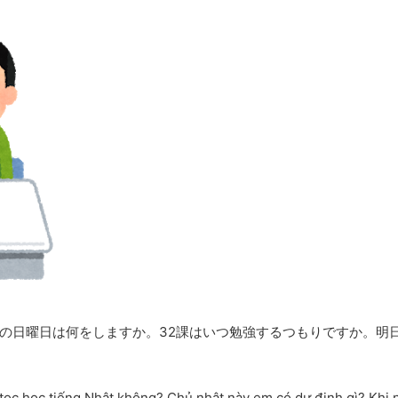
の日曜日は何をしますか。32課はいつ勉強するつもりですか。明
 tọc học tiếng Nhật không? Chủ nhật này em có dự định gì? Khi