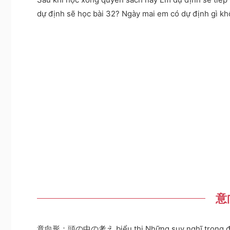
dự định sẽ học bài 32? Ngày mai em có dự định gì k
意向
意向形：頭の中の考え biểu thị Những suy nghĩ trong 