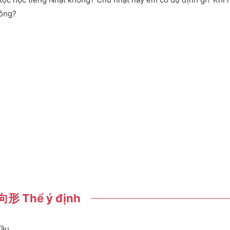
hông?
形 Thể ý định
đầu