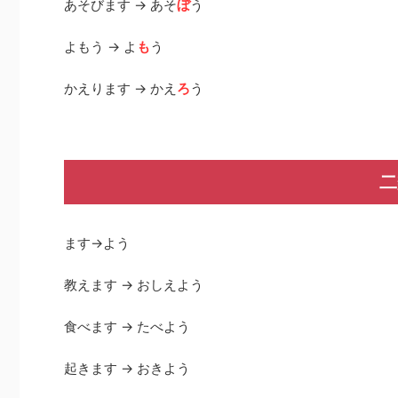
あそびます → あそ
ぼ
う
よもう → よ
も
う
かえります → かえ
ろ
う
二
ます→よう
教えます → おしえよう
食べます → たべよう
起きます → おきよう